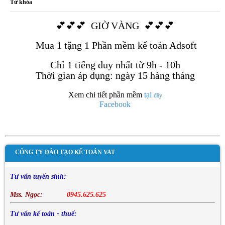
Từ khóa
💕
💕
💕 GIỜ VÀNG
💕
💕
💕
Mua 1 tặng 1 Phần mềm kế toán Adsoft
Chỉ 1 tiếng duy nhất từ 9h - 10h
Thời gian áp dụng: ngày 15 hàng tháng
Xem chi tiết phần mềm
tại
đây
Facebook
CÔNG TY ĐÀO TẠO KẾ TOÁN VAT
Tư vấn tuyển sinh:
Mss. Ngọc:
0945.625.625
Tư vấn kế toán - thuế: